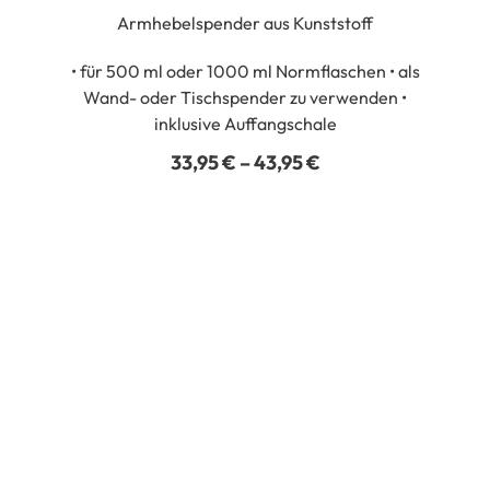
Armhebelspender aus Kunststoff
• für 500 ml oder 1000 ml Normflaschen • als
Wand- oder Tischspender zu verwenden •
inklusive Auffangschale
PREISSPANNE:
33,95
€
–
43,95
€
33,95 €
BIS
43,95 €