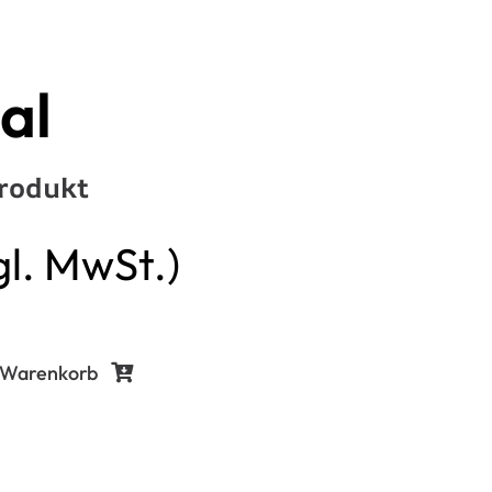
Seal
al
rodukt
gl. MwSt.)
 Warenkorb