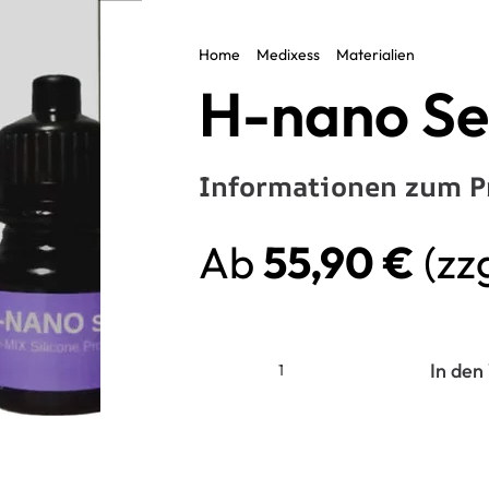
Home
Medixess
Materialien
H-nano 
H-nano Se
Informationen zum P
Ab
55,90
€
(zz
In den
H-
nano
Seal
Menge