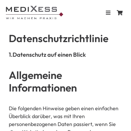
Skip
to
Toggle
content
Navigation
Datenschutzrichtlinie
Home
1.
Datenschutz auf einen Blick
Shop
Allgemeine
Blog & Te
Informationen
Kontakt
Die folgenden Hinweise geben einen einfachen
Überblick darüber, was mit Ihren
personenbezogenen Daten passiert, wenn Sie