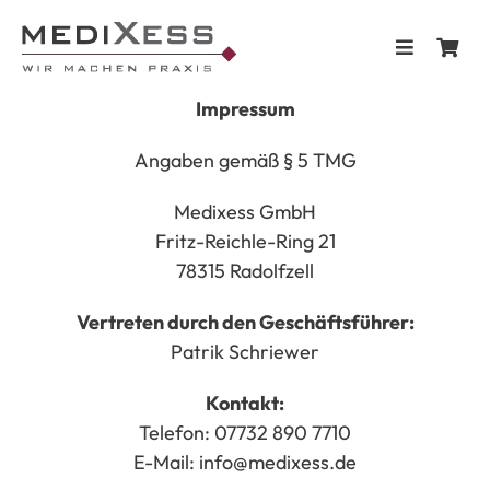
Skip
to
Toggle
content
Navigation
Impressum
Home
Angaben gemäß § 5 TMG
Shop
Medixess GmbH
Fritz-Reichle-Ring 21
78315 Radolfzell
Blog & Te
Vertreten durch den Geschäftsführer:
Patrik Schriewer
Kontakt
Kontakt:
Telefon: 07732 890 7710
E-Mail: info@medixess.de