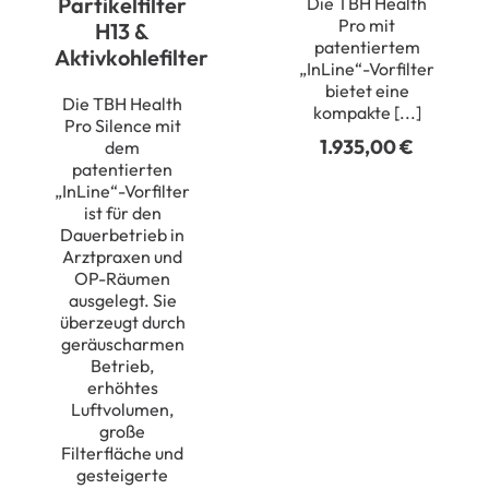
Partikelfilter
Die TBH Health
Pro mit
H13 &
patentiertem
Aktivkohlefilter
„InLine“-Vorfilter
bietet eine
Die TBH Health
kompakte [...]
Pro Silence mit
1.935,00
€
dem
patentierten
„InLine“-Vorfilter
ist für den
Dauerbetrieb in
Arztpraxen und
OP-Räumen
ausgelegt. Sie
überzeugt durch
geräuscharmen
Betrieb,
erhöhtes
Luftvolumen,
große
Filterfläche und
gesteigerte