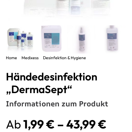
Home
Medixess
Desinfektion & Hygiene
Händedesinfektion „DermaSept“
Händedesinfektion
„DermaSept“
Informationen zum Produkt
Prei
Ab
1,99
€
–
43,99
€