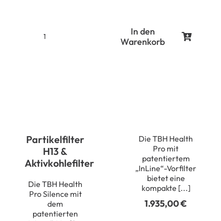
In den
Warenkorb
Erkoform-
3d
motion
Menge
Partikelfilter
Die TBH Health
Pro mit
H13 &
patentiertem
Aktivkohlefilter
„InLine“-Vorfilter
bietet eine
Die TBH Health
kompakte [...]
Pro Silence mit
1.935,00
€
dem
patentierten