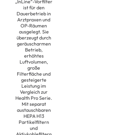
„InLine“-Vorfilter
ist für den
Dauerbetrieb in
Arztpraxen und
OP-Räumen
ausgelegt. Sie
überzeugt durch
geräuscharmen
Betrieb,
erhöhtes
Luftvolumen,
große
Filterfläche und
gesteigerte
Leistung im
Vergleich zur
Health Pro Serie.
Mit separat
austauschbaren
HEPA H13
Partikelfiltern
und
Aktivkohlefiltern