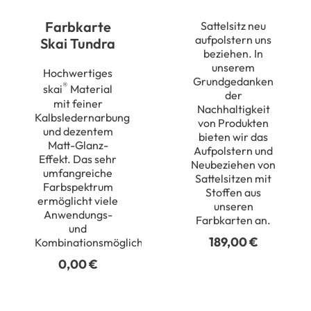
und
Fussauslöser
Farbkarte
Sattelsitz neu
(FA)
aufpolstern uns
Skai Tundra
beziehen. In
Menge
unserem
Hochwertiges
Grundgedanken
®
skai
Material
der
mit feiner
Nachhaltigkeit
Kalbsledernarbung
von Produkten
und dezentem
bieten wir das
Matt-Glanz-
Aufpolstern und
Effekt. Das sehr
Neubeziehen von
umfangreiche
Sattelsitzen mit
Farbspektrum
Stoffen aus
ermöglicht viele
unseren
Anwendungs-
Farbkarten an.
und
189,00
€
Kombinationsmöglichkeiten.
0,00
€