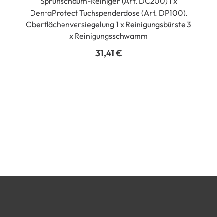
Sprühschaum-Reiniger (Art. DC200) 1 x
DentaProtect Tuchspenderdose (Art. DP100),
Oberflächenversiegelung 1 x Reinigungsbürste 3
x Reinigungsschwamm
31,41
€