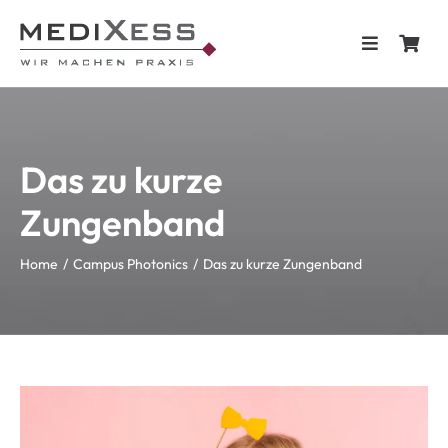
Skip
to
Toggle
content
Navigation
Home
Das zu kurze
Shop
Zungenband
Blog & Te
Home
Campus Photonics
Das zu kurze Zungenband
Kontakt