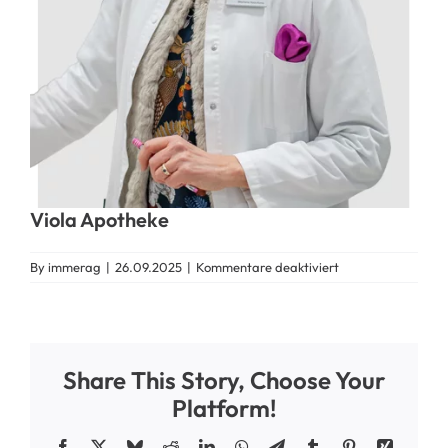
Viola Apotheke
für
By
immerag
|
26.09.2025
|
Kommentare deaktiviert
Viola
Apotheke
Share This Story, Choose Your
Platform!
Facebook
X
Bluesky
Reddit
LinkedIn
WhatsApp
Telegram
Tumblr
Pinterest
Xing