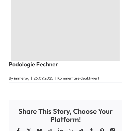
Podologie Fechner
für
By
immerag
|
26.09.2025
|
Kommentare deaktiviert
Podologie
Fechner
Share This Story, Choose Your
Platform!
Facebook
X
Bluesky
Reddit
LinkedIn
WhatsApp
Telegram
Tumblr
Pinterest
Xing