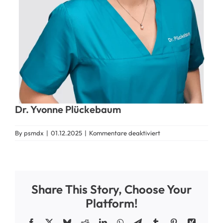
Dr. Yvonne Plückebaum
für
By
psmdx
|
01.12.2025
|
Kommentare deaktiviert
Dr.
Yvonne
Plückebaum
Share This Story, Choose Your
Platform!
Facebook
X
Bluesky
Reddit
LinkedIn
WhatsApp
Telegram
Tumblr
Pinterest
Xing