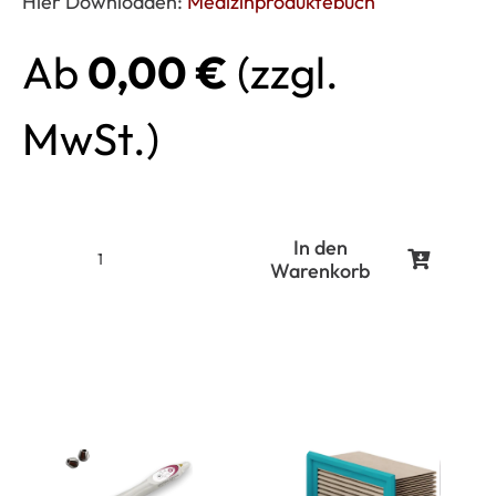
Hier Downloaden:
Medizinproduktebuch
Ab
0,00
€
(zzgl.
MwSt.)
In den
Warenkorb
Medizinproduktebuch
für
den
freien
Download
Menge