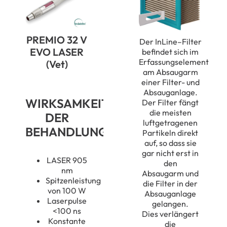
PREMIO 32 V
Der
InLine
–
Filter
EVO LASER
befindet sich im
Erfassungselement
(Vet)
am Absaugarm
einer Filter- und
Absauganlage.
WIRKSAMKEIT
Der Filter fängt
die
meisten
DER
luftgetragenen
BEHANDLUNG
Partikeln
direkt
auf, so dass sie
gar nicht erst in
LASER 905
den
nm
Absaugarm
und
Spitzenleistung
die Filter in der
von 100 W
Absauganlage
Laserpulse
gelangen
.
<100 ns
Dies
verlängert
Konstante
die