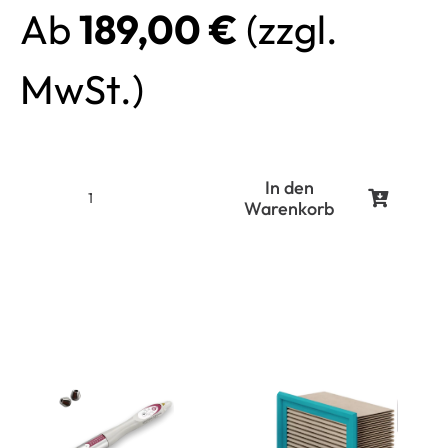
Ab
189,00
€
(zzgl.
MwSt.)
In den
Warenkorb
Laserschutzbrille
für
808-
810nm,
Brillenträger,
rosa
Menge