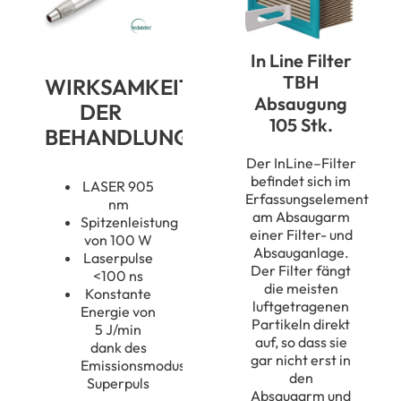
In Line Filter
TBH
WIRKSAMKEIT
Absaugung
DER
105 Stk.
BEHANDLUNG
Der
InLine
–
Filter
befindet sich im
LASER 905
Erfassungselement
nm
am Absaugarm
Spitzenleistung
einer Filter- und
von 100 W
Absauganlage.
Laserpulse
Der Filter fängt
<100 ns
die
meisten
Konstante
luftgetragenen
Energie von
Partikeln
direkt
5 J/min
auf, so dass sie
dank des
gar nicht erst in
Emissionsmodus
den
Superpuls
Absaugarm
und