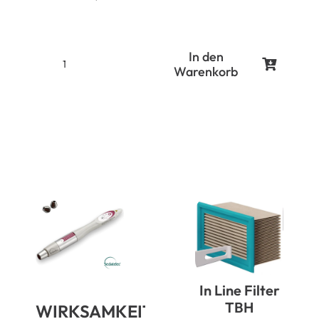
In den
Warenkorb
Laserschutzbrille
Diodenlaser
808-
810,
635,
980nm
Menge
In Line Filter
TBH
WIRKSAMKEIT