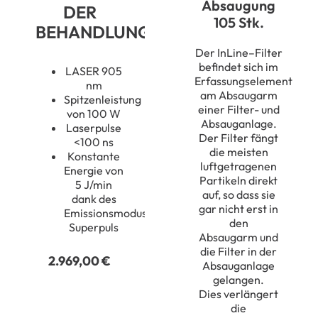
Absaugung
DER
105 Stk.
BEHANDLUNG
Der
InLine
–
Filter
befindet sich im
LASER 905
Erfassungselement
nm
am Absaugarm
Spitzenleistung
einer Filter- und
von 100 W
Absauganlage.
Laserpulse
Der Filter fängt
<100 ns
die
meisten
Konstante
luftgetragenen
Energie von
Partikeln
direkt
5 J/min
auf, so dass sie
dank des
gar nicht erst in
Emissionsmodus
den
Superpuls
Absaugarm
und
die Filter in der
2.969,00
€
Absauganlage
gelangen
.
Dies
verlängert
die