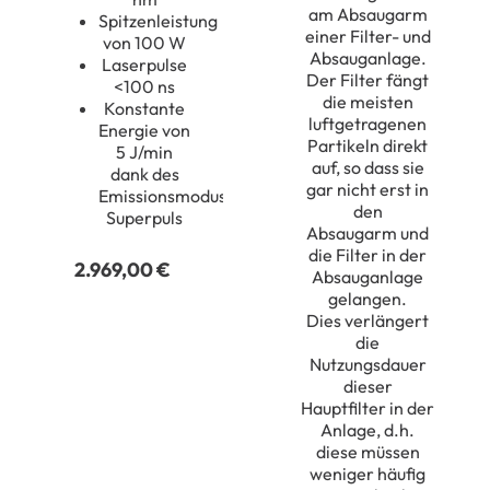
am Absaugarm
Spitzenleistung
einer Filter- und
von 100 W
Absauganlage.
Laserpulse
Der Filter fängt
<100 ns
die
meisten
Konstante
luftgetragenen
Energie von
Partikeln
direkt
5 J/min
auf, so dass sie
dank des
gar nicht erst in
Emissionsmodus
den
Superpuls
Absaugarm
und
die Filter in der
2.969,00
€
Absauganlage
gelangen
.
Dies
verlängert
die
Nutzungsdauer
dieser
Hauptfilter in der
Anlage, d.h.
diese müssen
weniger häufig