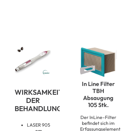
Bleaching
Menge
In Line Filter
TBH
WIRKSAMKEIT
Absaugung
DER
105 Stk.
BEHANDLUNG
Der
InLine
–
Filter
befindet sich im
LASER 905
Erfassungselement
nm