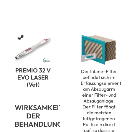
10Stk.
für
Elexxion
Laser
Menge
PREMIO 32 V
Der
InLine
–
Filter
EVO LASER
befindet sich im
Erfassungselement
(Vet)
am Absaugarm
einer Filter- und
Absauganlage.
WIRKSAMKEIT
Der Filter fängt
die
meisten
DER
luftgetragenen
BEHANDLUNG
Partikeln
direkt
auf, so dass sie