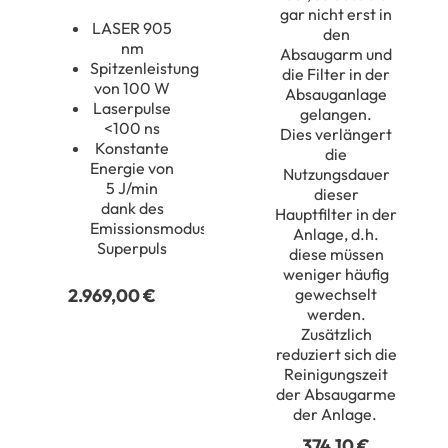
gar nicht erst in
LASER 905
den
nm
Absaugarm
und
Spitzenleistung
die Filter in der
von 100 W
Absauganlage
Laserpulse
gelangen
.
<100 ns
Dies
verlängert
Konstante
die
Energie von
Nutzungsdauer
5 J/min
dieser
dank des
Hauptfilter in der
Emissionsmodus
Anlage, d.h.
Superpuls
diese müssen
weniger häufig
gewechselt
2.969,00
€
werden
.
Zusätzlich
reduziert sich die
Reinigungszeit
der Absaugarme
der Anlage.
374,10
€