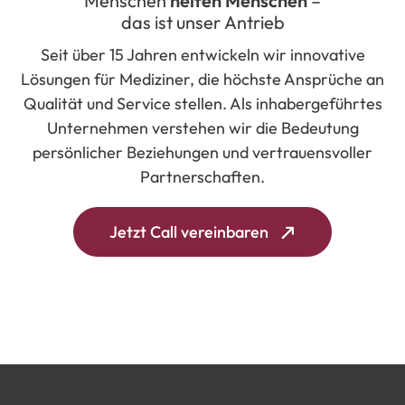
Menschen
helfen Menschen
–
das
ist
unser
Antrieb
Seit
über
15
Jahren
entwickeln
wir
innovative
Lösungen
für
Mediziner,
die
höchste
Ansprüche
an
Qualität
und
Service
stellen.
Als
inhabergeführtes
Unternehmen
verstehen
wir
die
Bedeutung
persönlicher
Beziehungen
und
vertrauensvoller
Partnerschaften.
Jetzt Call vereinbaren