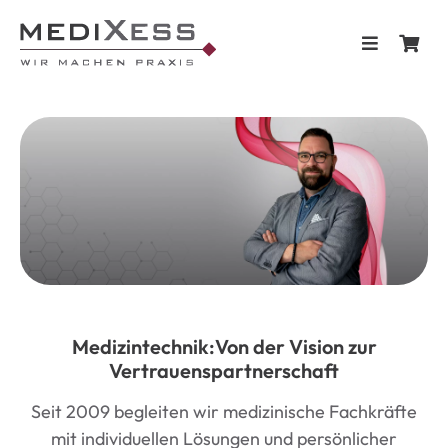
Skip
to
Toggle
content
Navigation
Home
Shop
Blog & Te
Kontakt
Medizintechnik:Von der Vision zur
Vertrauenspartnerschaft
Seit 2009 begleiten wir medizinische Fachkräfte
mit individuellen Lösungen und persönlicher